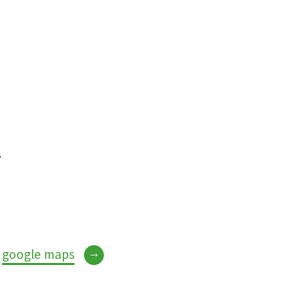
分
google maps
→